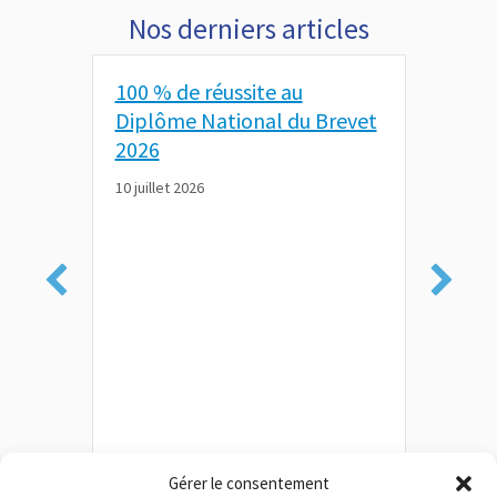
Nos derniers articles
100 % de réussite au
Diplôme National du Brevet
2026
10 juillet 2026
Confia
l’adol
du co
20 juin 2
Gérer le consentement