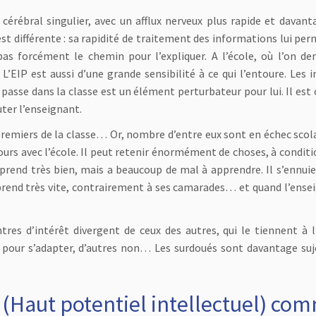
cérébral singulier, avec un afflux nerveux plus rapide et davant
t différente : sa rapidité de traitement des informations lui per
pas forcément le chemin pour l’expliquer. A l’école, où l’on d
L’EIP est aussi d’une grande sensibilité à ce qui l’entoure. Les 
e passe dans la classe est un élément perturbateur pour lui. Il est
uter l’enseignant.
premiers de la classe… Or, nombre d’entre eux sont en échec scola
jours avec l’école. Il peut retenir énormément de choses, à condit
prend très bien, mais a beaucoup de mal à apprendre. Il s’ennuie 
mprend très vite, contrairement à ses camarades… et quand l’ense
tres d’intérêt divergent de ceux des autres, qui le tiennent à l’
te pour s’adapter, d’autres non… Les surdoués sont davantage suj
 (Haut potentiel intellectuel) co