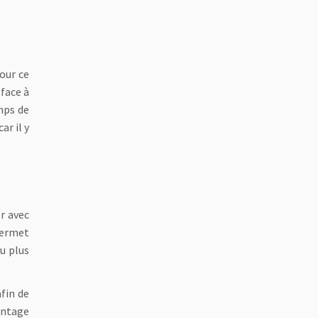
pour ce
 face à
emps de
ar il y
er avec
permet
au plus
fin de
antage