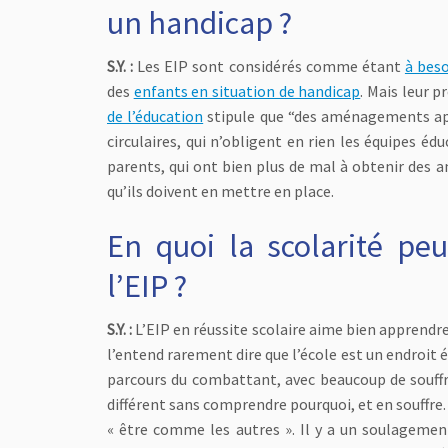
un handicap ?
S.Y. :
Les EIP sont considérés comme étant
à beso
des
enfants en situation de handicap
. Mais leur 
de l’éducation
stipule que “des aménagements app
circulaires, qui n’obligent en rien les équipes é
parents, qui ont bien plus de mal à obtenir de
qu’ils doivent en mettre en place.
En quoi la scolarité peu
l’EIP ?
S.Y. :
L’EIP en réussite scolaire aime bien apprendr
l’entend rarement dire que l’école est un endroit ép
parcours du combattant, avec beaucoup de souffra
différent sans comprendre pourquoi, et en souffre.
« être comme les autres ». Il y a un soulagement