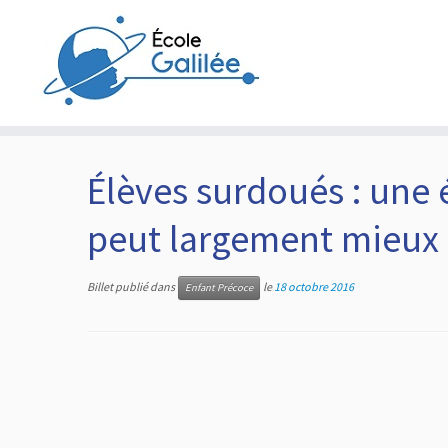
Skip
to
content
Élèves surdoués : une 
peut largement mieux f
Billet publié dans
le
18 octobre 2016
Enfant Précoce