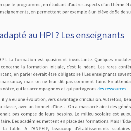
oin que le programme, en étudiant d’autres aspects d’un thème étud
 enseignements, en permettant par exemple à un élève de 5e de sui
l adapté au HPI ? Les enseignants
HPI. La formation est quasiment inexistante. Quelques module
 concerne la formation initiale, c’est le néant. Les rares confé
ant, en parler devrait être obligatoire ! Les enseignants savent 
nnaissance, mais on ne leur dit pas comment faire. En attendan
a nôtre, qui les accompagnons et qui partageons
des ressources
.
il y a eu une évolution, vers davantage d’inclusion. Autrefois, be
e la classe, avec un bonnet d’âne… On a massacré ainsi des génér
enait pas compte de leurs besoins. Le milieu scolaire est aujou
aire. Des académies mettent en place des formations. Mais l’Édu
a table. A l’ANPEIP, beaucoup d’établissements scolaire