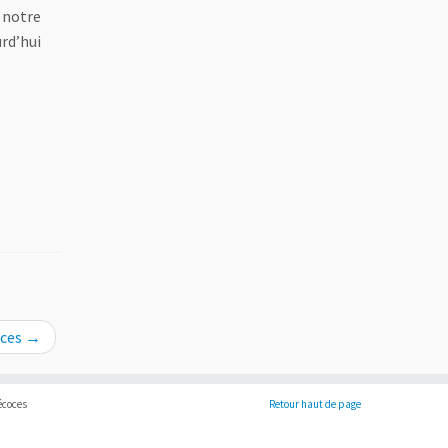
 notre
urd’hui
nces
→
récoces
Retour haut de page