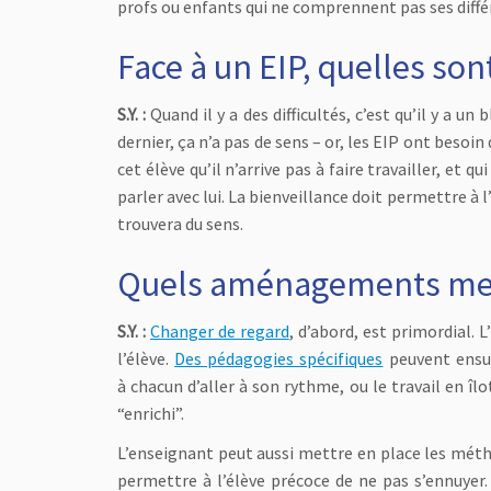
profs ou enfants qui ne comprennent pas ses diffé
Face à un EIP, quelles sont
S.Y. :
Quand il y a des difficultés, c’est qu’il y a u
dernier, ça n’a pas de sens – or, les EIP ont besoin d
cet élève qu’il n’arrive pas à faire travailler, et
parler avec lui. La bienveillance doit permettre à l’é
trouvera du sens.
Quels aménagements mett
S.Y. :
Changer de regard
, d’abord, est primordial. 
l’élève.
Des pédagogies spécifiques
peuvent ensui
à chacun d’aller à son rythme, ou le travail en îlo
“enrichi”.
L’enseignant peut aussi mettre en place les méth
permettre à l’élève précoce de ne pas s’ennuyer. 