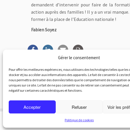
demandent d’intervenir pour faire de la format
action auprès des familles ! Il y a un vrai manque
former à la place de l’Education nationale !
Fabien Soyez
Gérer le consentement
Pour offrir les meilleures expériences, nous utilisons des technologies telles que les
stocker et/ou accéder aux informations des appareils. Le fait de consentir à ces te
nous permettra de traiter des données telles que le comportement de navigation ou
uniques sur ce site. Le fait de ne pas consentir ou de retirer son consentement peut 
Parco
négatif sur certaines caractéristiques et fonctions.
←
Concert Perkumaniaaaaa !!
Accepter
Refuser
Voir les pré
·
© 20
Politique de cookies