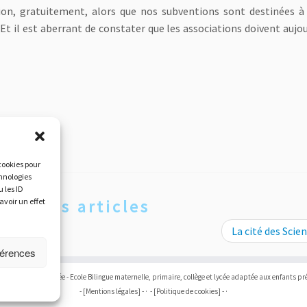
ion, gratuitement, alors que nos subventions sont destinées à
. Et il est aberrant de constater que les associations doivent aujo
 cookies pour
chnologies
 les ID
avoir un effet
urir les articles
La cité des Scie
férences
18-2026, Ecole Galilée - Ecole Bilingue maternelle, primaire, collège et lycée adaptée aux enfants p
- [Mentions légales] -
·
- [Politique de cookies] -
·