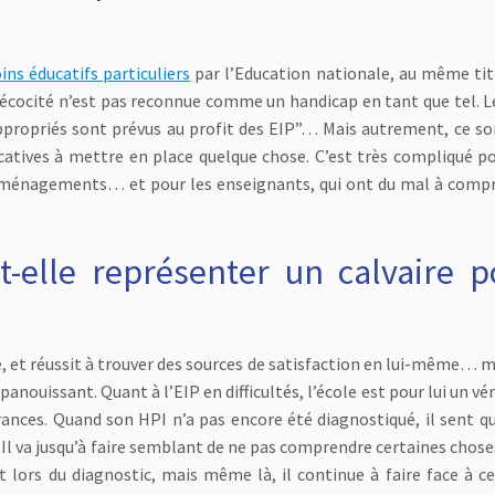
ins éducatifs particuliers
par l’Education nationale, au même tit
précocité n’est pas reconnue comme un handicap en tant que tel. 
ropriés sont prévus au profit des EIP”… Mais autrement, ce so
ducatives à mettre en place quelque chose. C’est très compliqué po
s aménagements… et pour les enseignants, qui ont du mal à comp
t-elle représenter un calvaire p
e, et réussit à trouver des sources de satisfaction en lui-même… m
anouissant. Quant à l’EIP en difficultés, l’école est pour lui un vé
nces. Quand son HPI n’a pas encore été diagnostiqué, il sent qu’
 Il va jusqu’à faire semblant de ne pas comprendre certaines chos
 lors du diagnostic, mais même là, il continue à faire face à ce