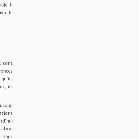
ié. Il
vre le
s sont
rences
qu’ils
t, ils
aucoup
ations
rd’hui
cation
s nous