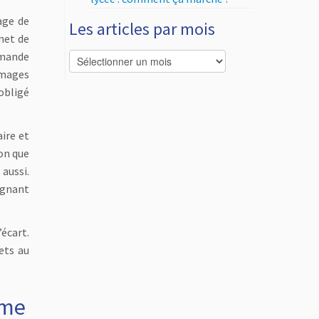
age de
Les articles par mois
met de
emande
Les
articles
images
par
 obligé
mois
ire et
ion que
aussi.
ignant
écart.
ets au
mme