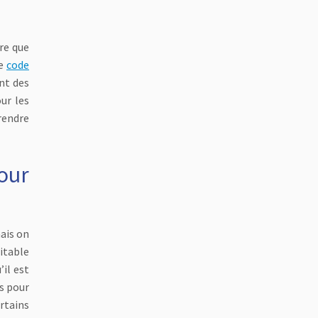
re que
Le
code
nt des
ur les
rendre
our
ais on
ritable
il est
es pour
rtains