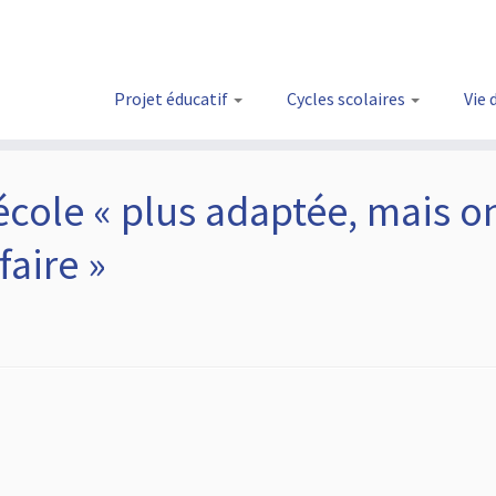
Projet éducatif
Cycles scolaires
Vie 
école « plus adaptée, mais o
aire »