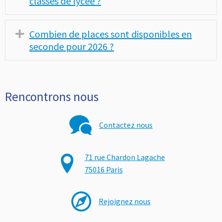
classes de lycée ?
Combien de places sont disponibles en
Déplier
seconde pour 2026 ?
Rencontrons nous
Contactez nous
71 rue Chardon Lagache
75016 Paris
Rejoignez nous