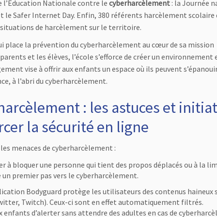
e l’Éducation Nationale contre le
cyberharcèlement
: la Journée n
 le Safer Internet Day. Enfin, 380 référents harcèlement scolaire
situations de harcèlement sur le territoire.
i place la prévention du cyberharcèlement au cœur de sa mission
 parents et les élèves, l’école s’efforce de créer un environnement
ement vise à offrir aux enfants un espace où ils peuvent s’épanouir
ce, à l’abri du cyberharcèlement.
arcèlement : les astuces et initia
er la sécurité en ligne
r les menaces de cyberharcèlement :
ter à bloquer une personne qui tient des propos déplacés ou à la lim
e un premier pas vers le cyberharcèlement.
plication Bodyguard protège les utilisateurs des contenus haineux 
itter, Twitch). Ceux-ci sont en effet automatiquement filtrés.
x enfants d’alerter sans attendre des adultes en cas de cyberharc