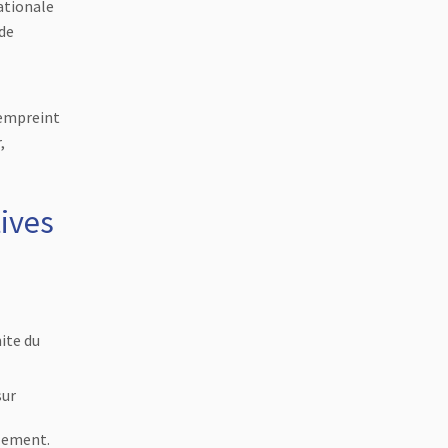
ationale
 de
 empreint
,
tives
ite du
sur
èlement.