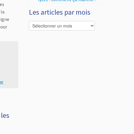
Les
Les articles par mois
 la
aigne
Les
pour
articles
par
mois
ne
 les