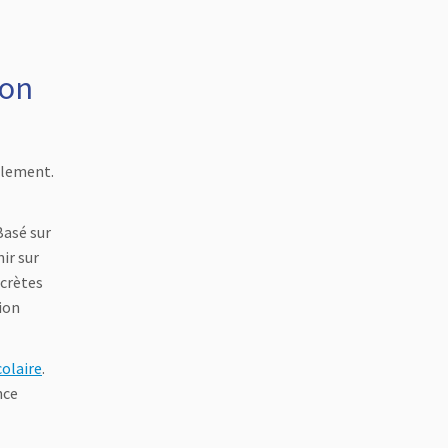
ion
èlement.
Basé sur
ir sur
ncrètes
ion
olaire
.
nce