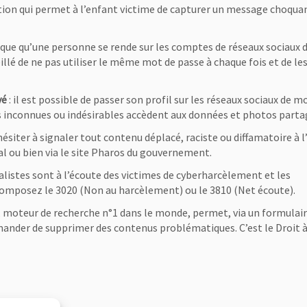
ion qui permet à l’enfant victime de capturer un message choqua
 risque qu’une personne se rende sur les comptes de réseaux sociaux 
seillé de ne pas utiliser le même mot de passe à chaque fois et de le
vé
: il est possible de passer son profil sur les réseaux sociaux de m
es inconnues ou indésirables accèdent aux données et photos parta
hésiter à signaler tout contenu déplacé, raciste ou diffamatoire à l
al ou bien via le site Pharos du gouvernement.
ialistes sont à l’écoute des victimes de cyberharcèlement et les
composez le 3020 (Non au harcèlement) ou le 3810 (Net écoute).
, moteur de recherche n°1 dans le monde, permet, via un formulair
nder de supprimer des contenus problématiques. C’est le Droit à 