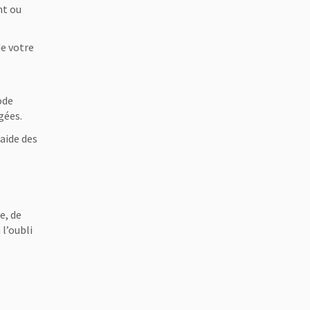
nt ou
de votre
s
ode
gées.
’aide des
e, de
l’oubli