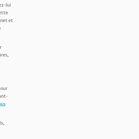
ez-lui
ette
rnet et
e
r
ures,
pour
ant-
ous
ls,