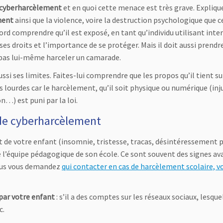
cyberharcèlement
et en quoi cette menace est très grave. Expliqu
ment
ainsi que la violence, voire la destruction psychologique que c
ord comprendre qu’il est exposé, en tant qu’individu utilisant inte
ses droits et l’importance de se protéger. Mais il doit aussi prendr
e pas lui-même harceler un camarade.
ussi ses limites. Faites-lui comprendre que les propos qu’il tient su
lourdes car le harcèlement, qu’il soit physique ou numérique (inj
…) est puni par la loi.
 de cyberharcèlement
e votre enfant (insomnie, tristesse, tracas, désintéressement 
e l’équipe pédagogique de son école. Ce sont souvent des signes av
vous vous demandez
qui contacter en cas de harcèlement scolaire, v
par votre enfant
: s’il a des comptes sur les réseaux sociaux, lesque
c.