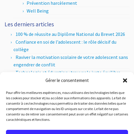
Prévention harcèlement
Well Being
Les derniers articles
100 % de réussite au Diplôme National du Brevet 2026
Confiance en soi de l’adolescent : le rôle décisif du
collège
Raviver la motivation scolaire de votre adolescent sans
engendrer de conflit
Technologie et éducation : trouver le juste équilibre
entre apports pédagogiques et esprit critique
Gérer le consentement
Les sections internationales au lycée : comment ça
Pour offrir les meilleures expériences, nous utilisons des technologies telles que
marche ?
les cookies pour stocker et/ou accéder aux informations des appareils. Le fait de
consentir à ces technologies nous permettra de traiter des données telles que le
Les articles par mois
comportement de navigation ou les ID uniques sur ce site. Le fait de ne pas
Les
consentir ou de retirer son consentement peut avoir un effet négatif sur certaines
caractéristiques et fonctions.
articles
par