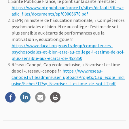
Santé Publique France, le point sur la santé mentale :
https://www.santepubliquefrance.fr/sites/default/files/c
adic_files/documents/spf00006678.pdf
DEPP, ministère de l’Éducation nationale, « Compétences
psychosociales et bien-être au collège : l’estime de soi
plus sensible aux écarts de performances que la
motivation », education.gouv.fr.
https://www.education.gouv.fr/depp/competences-
psychosociales-et-bien-etre-au-college-l-estime-de-soi-
plus-sensible-aux-ecarts-de-452850
Réseau Canopé, Cap école inclusive, « Favoriser l’estime
de soi », reseau-canope.fr.
https://www.reseau-
canope.fr/fileadmin/user_upload/Projets/Cap_ecole_incl
usive/Fiches/TPsy_Favoriser_l_estime_de_soi_LT.pdf