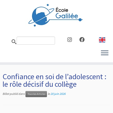
Skip
to
content
Instagram
Facebook
Confiance en soi de l’adolescent :
le rôle décisif du collège
Billet publié dans
le
20 juin 2026
Tous les Articles