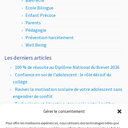
Bien-être
Ecole Bilingue
Enfant Précoce
Parents
Pédagogie
Prévention harcèlement
Well Being
Les derniers articles
100 % de réussite au Diplôme National du Brevet 2026
Confiance en soi de l’adolescent : le rôle décisif du
collège
Raviver la motivation scolaire de votre adolescent sans
engendrer de conflit
Technologie et éducation : trouver le juste équilibre
entre apports pédagogiques et esprit critique
Gérer le consentement
Les sections internationales au lycée : comment ça
Pour offrir les meilleures expériences, nous utilisons des technologies telles que
marche ?