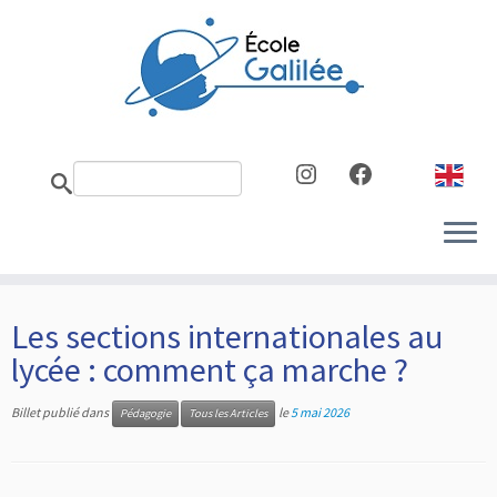
Skip
to
content
Instagram
Facebook
Les sections internationales au
lycée : comment ça marche ?
Billet publié dans
le
5 mai 2026
Pédagogie
Tous les Articles