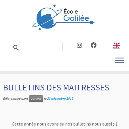
Skip
to
content
Instagram
Facebook
BULLETINS DES MAITRESSES
Billet publié dans
le
23 décembre 2015
Parents
Cette année nous avons eu nos bulletins nous aussi ;-)