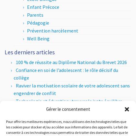
Enfant Précoce
Parents
Pédagogie
Prévention harcèlement
Well Being
Les derniers articles
100 % de réussite au Diplôme National du Brevet 2026
Confiance en soi de l’adolescent : le rôle décisif du
collège
Raviver la motivation scolaire de votre adolescent sans
engendrer de conflit
Technologie et éducation : trouver le juste équilibre
entre apports pédagogiques et esprit critique
Gérer le consentement
Les sections internationales au lycée : comment ça
Pour offrir les meilleures expériences, nous utilisons des technologies telles que
marche ?
les cookies pour stocker et/ou accéder aux informations des appareils. Le fait de
consentir à ces technologies nous permettra de traiter des données telles que le
Les articles par mois