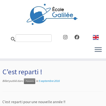
Skip
to
content
Instagram
Facebook
C’est reparti !
Billet publié dans
le
5 septembre 2016
Parents
C’est reparti pour une nouvelle année !!