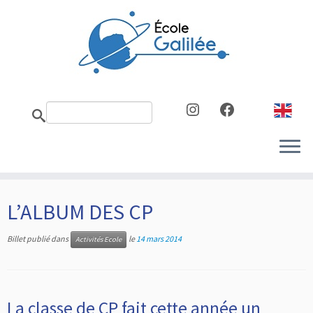
Skip
to
content
Instagram
Facebook
L’ALBUM DES CP
Billet publié dans
le
14 mars 2014
Activités Ecole
La classe de CP fait cette année un