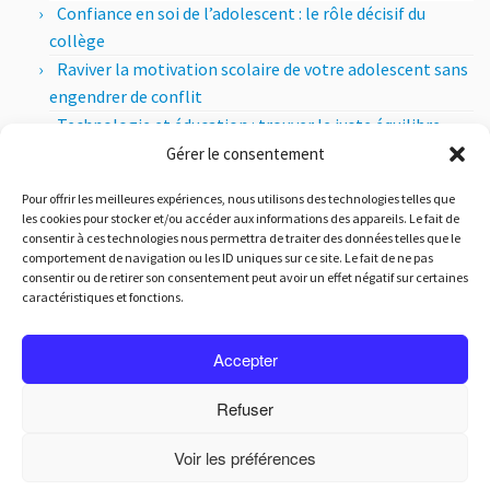
Confiance en soi de l’adolescent : le rôle décisif du
collège
Raviver la motivation scolaire de votre adolescent sans
engendrer de conflit
Technologie et éducation : trouver le juste équilibre
entre apports pédagogiques et esprit critique
Gérer le consentement
Les sections internationales au lycée : comment ça
Pour offrir les meilleures expériences, nous utilisons des technologies telles que
marche ?
les cookies pour stocker et/ou accéder aux informations des appareils. Le fait de
consentir à ces technologies nous permettra de traiter des données telles que le
Les articles par mois
comportement de navigation ou les ID uniques sur ce site. Le fait de ne pas
consentir ou de retirer son consentement peut avoir un effet négatif sur certaines
Les
caractéristiques et fonctions.
articles
par
mois
Accepter
Refuser
·
© 2018-2026, Ecole Galilée - Ecole Bilingue maternelle, primaire, collège et lycée adaptée
aux enfants précoces
Voir les préférences
- [Mentions légales] -
·
- [Politique de cookies] -
·