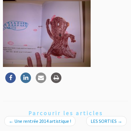
Parcourir les articles
←
Une rentrée 2014 artistique !
LES SORTIES
→