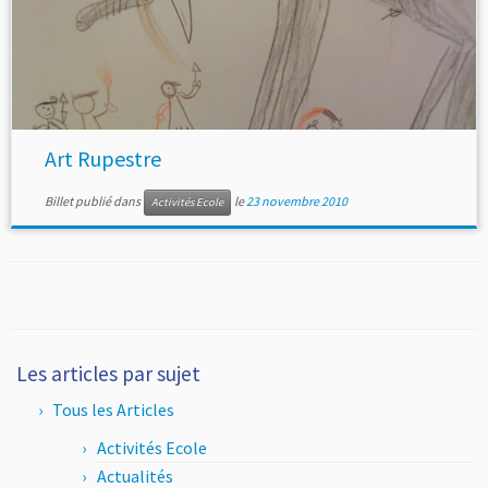
Art Rupestre
Billet publié dans
le
23 novembre 2010
Activités Ecole
Les articles par sujet
Tous les Articles
Activités Ecole
Actualités